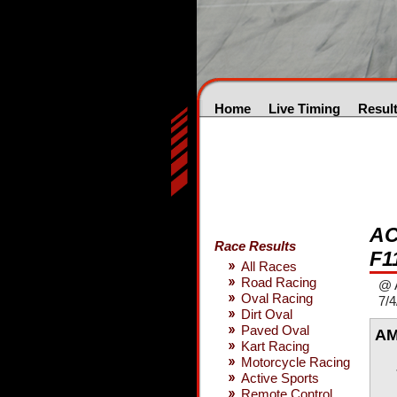
Home
Live Timing
Resul
AC
Race Results
F1
All Races
Road Racing
@ 
Oval Racing
7/4
Dirt Oval
Paved Oval
AM
Kart Racing
Motorcycle Racing
Active Sports
Remote Control