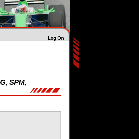
Log On
NG, SPM,