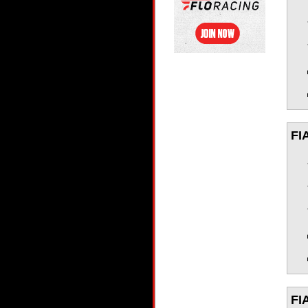
FI
FI