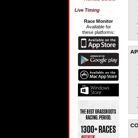
Live Timing
Race Monitor
Available for
these platforms:
AP
CO