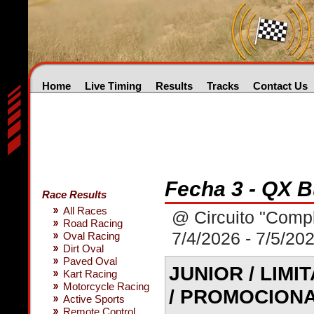
Home
Live Timing
Results
Tracks
Contact Us
Fecha 3 - QX 
Race Results
All Races
@ Circuito "Comp
Road Racing
7/4/2026 - 7/5/20
Oval Racing
Dirt Oval
Paved Oval
JUNIOR / LIMI
Kart Racing
Motorcycle Racing
/ PROMOCION
Active Sports
Remote Control