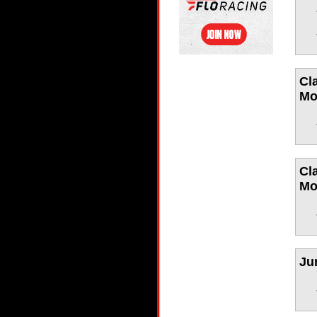
Cl
Mo
Cl
Mo
Ju