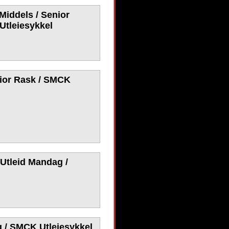
 Middels / Senior
Utleiesykkel
nior Rask / SMCK
 Utleid Mandag /
g / SMCK Utleiesykkel