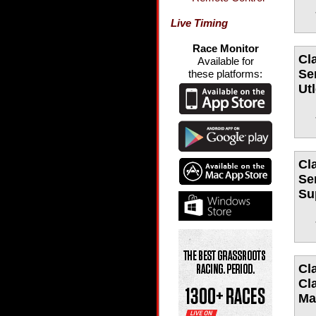
Live Timing
Race Monitor
Cla
Available for
Se
these platforms:
Ut
Cla
Se
Su
Cl
Cl
Ma