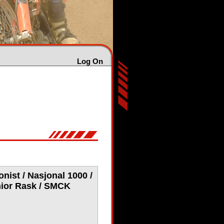
Log On
onist / Nasjonal 1000 /
enior Rask / SMCK