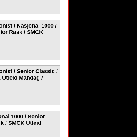
onist / Nasjonal 1000 /
enior Rask / SMCK
nist / Senior Classic /
 Utleid Mandag /
onal 1000 / Senior
sk / SMCK Utleid