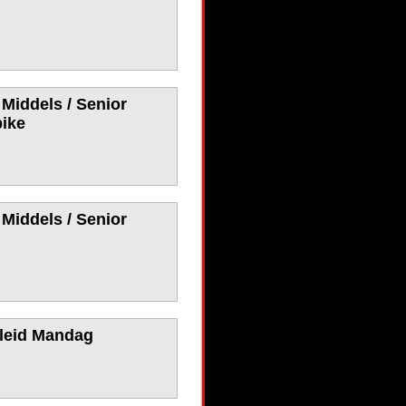
 Middels / Senior
bike
 Middels / Senior
tleid Mandag