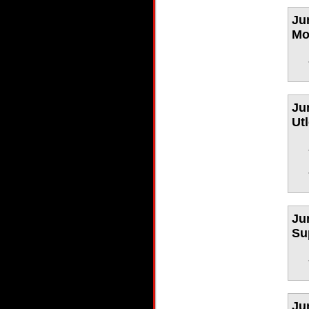
Ju
Mo
Ju
Ut
Ju
Su
Ju