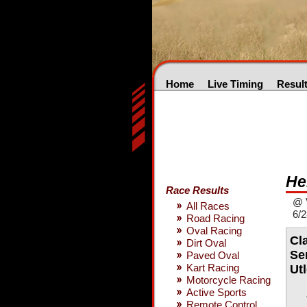
Home
Live Timing
Resul
He
Race Results
@ V
All Races
6/2
Road Racing
Oval Racing
Cla
Dirt Oval
Se
Paved Oval
Kart Racing
Ut
Motorcycle Racing
Active Sports
Remote Control