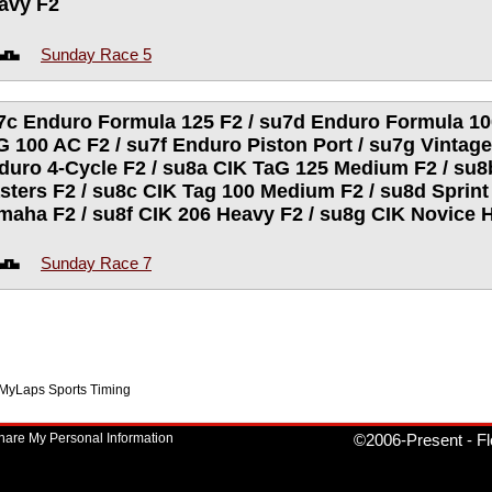
avy F2
Sunday Race 5
7c Enduro Formula 125 F2 / su7d Enduro Formula 10
G 100 AC F2 / su7f Enduro Piston Port / su7g Vintag
duro 4-Cycle F2 / su8a CIK TaG 125 Medium F2 / su
sters F2 / su8c CIK Tag 100 Medium F2 / su8d Sprint
maha F2 / su8f CIK 206 Heavy F2 / su8g CIK Novice 
Sunday Race 7
f MyLaps Sports Timing
Share My Personal Information
©2006-Present
-
Fl