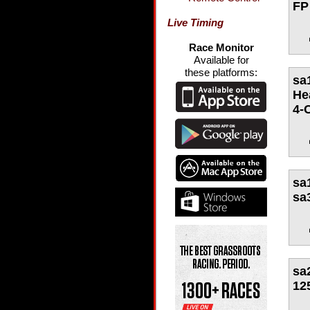
FP
Live Timing
Race Monitor
Available for
these platforms:
sa
He
4-
sa
sa
sa
12