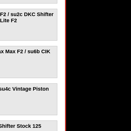
F2 / su2c DKC Shifter
Lite F2
x Max F2 / su6b CIK
su4c Vintage Piston
Shifter Stock 125