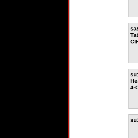
sa
Ta
CI
su
He
4-
su