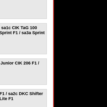
/ sa1c CIK TaG 100
print F1 / sa3a Sprint
 Junior CIK 206 F1 /
F1 / sa2c DKC Shifter
Lite F1