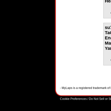
He
su
Ta
En
Ma
Ya
- MyLaps is a registered trademark o
Cookie Preferences / Do Not Sell or 