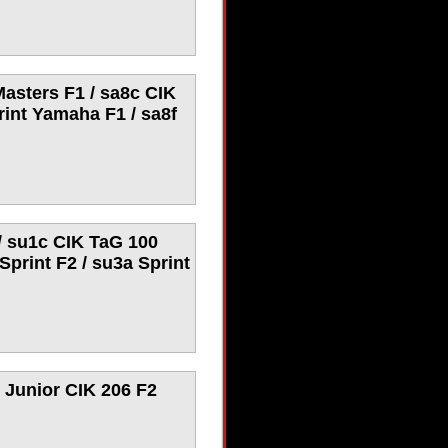
asters F1 / sa8c CIK
int Yamaha F1 / sa8f
/ su1c CIK TaG 100
Sprint F2 / su3a Sprint
d Junior CIK 206 F2