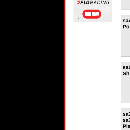
sa
Po
sa
Sh
sa
sa
Pi