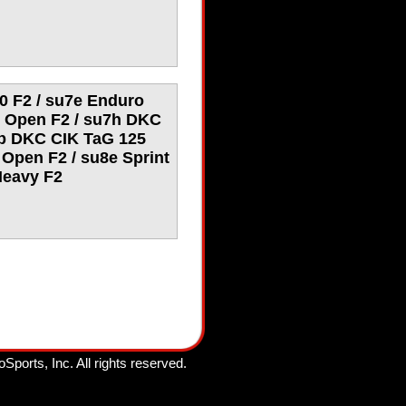
0 F2 / su7e Enduro
e Open F2 / su7h DKC
8b DKC CIK TaG 125
 Open F2 / su8e Sprint
Heavy F2
oSports, Inc.
All rights reserved.