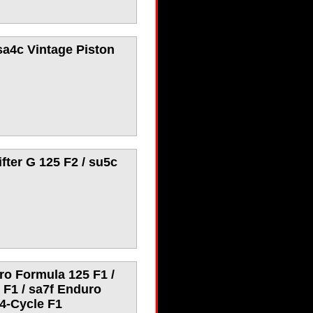
sa4c Vintage Piston
fter G 125 F2 / su5c
ro Formula 125 F1 /
F1 / sa7f Enduro
4-Cycle F1