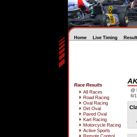
Home
Live Timing
Resul
AK
Race Results
@ 
All Races
6/1
Road Racing
Oval Racing
Cl
Dirt Oval
Paved Oval
Kart Racing
Motorcycle Racing
Active Sports
Remote Control