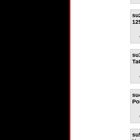
su
12
su
Ta
su
Po
su