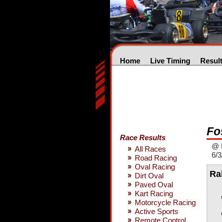
Home
Live Timing
Resul
Fos
Race Results
@ H
All Races
6/3
Road Racing
Oval Racing
Ra
Dirt Oval
Paved Oval
Kart Racing
Motorcycle Racing
Active Sports
Remote Control