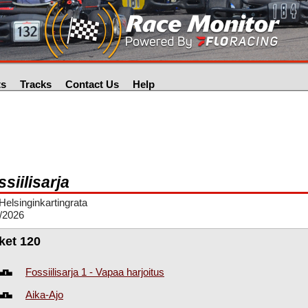
ts
Tracks
Contact Us
Help
siilisarja
elsinginkartingrata
/2026
ket 120
Fossiilisarja 1 - Vapaa harjoitus
Aika-Ajo