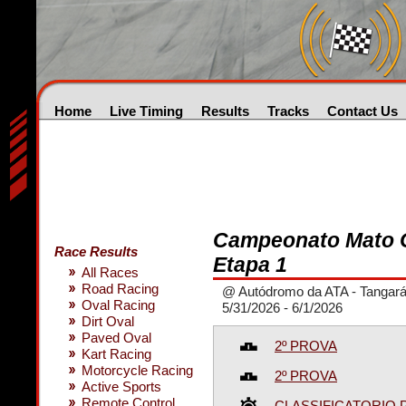
Home
Live Timing
Results
Tracks
Contact Us
Campeonato Mato G
Race Results
Etapa 1
All Races
Road Racing
@ Autódromo da ATA - Tangará
Oval Racing
5/31/2026 - 6/1/2026
Dirt Oval
Paved Oval
2º PROVA
Kart Racing
Motorcycle Racing
2º PROVA
Active Sports
Remote Control
CLASSIFICATORIO P