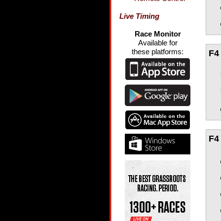
Live Timing
Race Monitor
Available for
these platforms:
F4
F4