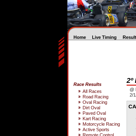
Home
Live Timing
Resul
2º
Race Results
@ 
All Races
2/1
Road Racing
Oval Racing
CA
Dirt Oval
Paved Oval
Kart Racing
Motorcycle Racing
Active Sports
Remote Control