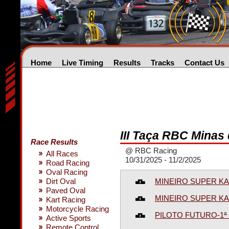
Home
Live Timing
Results
Tracks
Contact Us
III Taça RBC Minas 
Race Results
@ RBC Racing
All Races
10/31/2025 - 11/2/2025
Road Racing
Oval Racing
MINEIRO SUPER K
Dirt Oval
Paved Oval
MINEIRO SUPER K
Kart Racing
Motorcycle Racing
PILOTO FUTURO-1ª P
Active Sports
Remote Control