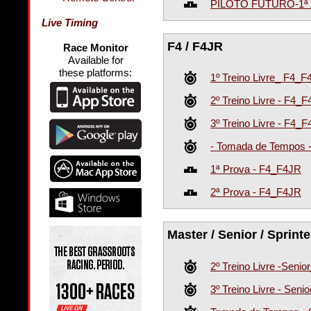
PILOTO FUTURO-1ª P
Live Timing
F4 / F4JR
Race Monitor
Available for
these platforms:
1º Treino Livre_ F4_
2º Treino Livre - F4_
3º Treino Livre - F4_
- Tomada de Tempos 
1ª Prova - F4_F4JR
2ª Prova - F4_F4JR
Master / Senior / Sprinte
2º Treino Livre -Senio
3º Treino Livre - Seni