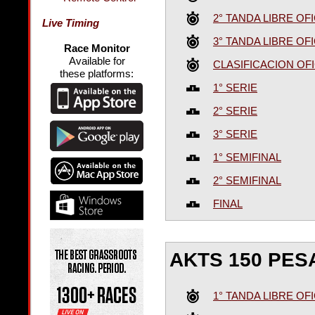
2° TANDA LIBRE OFI
Live Timing
3° TANDA LIBRE OFI
Race Monitor
Available for
CLASIFICACION OFI
these platforms:
1° SERIE
2° SERIE
3° SERIE
1° SEMIFINAL
2° SEMIFINAL
FINAL
AKTS 150 PE
1° TANDA LIBRE OFI