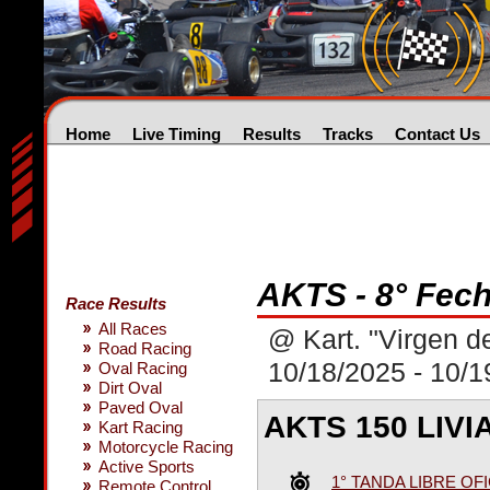
Home
Live Timing
Results
Tracks
Contact Us
AKTS - 8° Fec
Race Results
All Races
@ Kart. "Virgen d
Road Racing
10/18/2025 - 10/1
Oval Racing
Dirt Oval
Paved Oval
AKTS 150 LIV
Kart Racing
Motorcycle Racing
Active Sports
1° TANDA LIBRE OFI
Remote Control