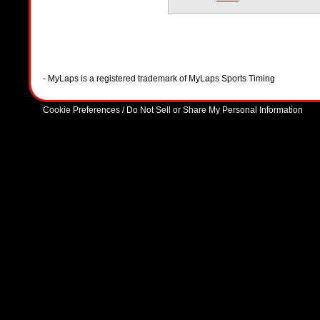
- MyLaps is a registered trademark of MyLaps Sports Timing
Cookie Preferences / Do Not Sell or Share My Personal Information