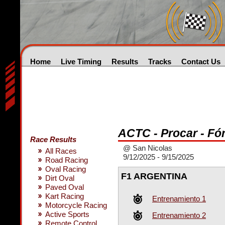
Home
Live Timing
Results
Tracks
Contact Us
ACTC - Procar - Fó
Race Results
@ San Nicolas
All Races
9/12/2025 - 9/15/2025
Road Racing
Oval Racing
F1 ARGENTINA
Dirt Oval
Paved Oval
Kart Racing
Entrenamiento 1
Motorcycle Racing
Active Sports
Entrenamiento 2
Remote Control