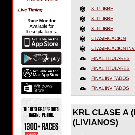
3° P.LIBRE
Live Timing
3° P.LIBRE
Race Monitor
Available for
3° P.LIBRE
these platforms:
CLASIFICACION
CLASIFICACION IN
FINAL TITULARES
FINAL TITULARES
FINAL INVITADOS
FINAL INVITADOS
KRL CLASE A 
(LIVIANOS)