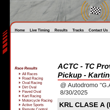
Home
Live Timing
Results
Tracks
Contact Us
ACTC - TC Prov
Race Results
Pickup - Karti
All Races
Road Racing
Oval Racing
@ Autodromo "G.A
Dirt Oval
8/30/2025
Paved Oval
Kart Racing
Motorcycle Racing
KRL CLASE A 
Active Sports
Remote Control